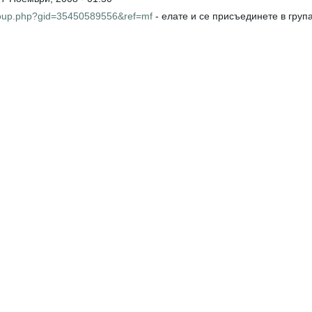
roup.php?gid=35450589556&ref=mf
- елате и се присъединете в груп