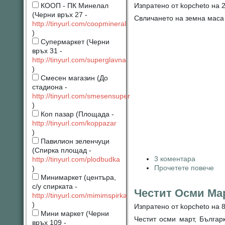
Изпратено от kopcheto на 2
КООП - ПК Минелал
(Черни връх 27 -
Свличането на земна маса 
http://tinyurl.com/coopmineral
)
Супермаркет (Черни
връх 31 -
http://tinyurl.com/superglavna
)
Смесен магазин (До
стадиона -
http://tinyurl.com/smesensuper
)
Коп пазар (Площада -
http://tinyurl.com/koppazar
)
Павилион зеленчуци
(Спирка площад -
3 коментара
http://tinyurl.com/plodbudka
Прочетете повече
)
Минимаркет (центъра,
с/у спирката -
Честит Осми Ма
http://tinyurl.com/mimimspirka
)
Изпратено от kopcheto на 8
Мини маркет (Черни
Честит осми март, Българ
връх 109 -