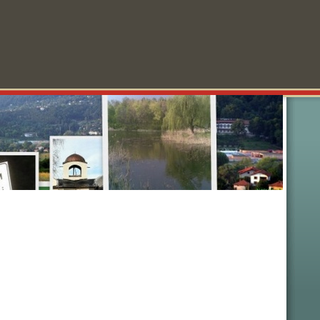
колности
Забавления
Анкети
Реклама
За нас