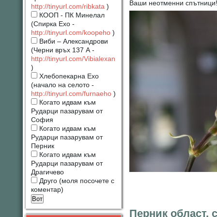
Ваши неотменни спътници
http://tinyurl.com/ribkata
)
КООП - ПК Минелал
(Спирка Ехо -
http://tinyurl.com/koopeho
)
Виби – Александрови
(Черни връх 137 А -
http://tinyurl.com/Vibialexan
)
Хлебопекарна Ехо
(начало на селото -
http://tinyurl.com/furnaeho
)
Когато идвам към
Рударци пазарувам от
София
Когато идвам към
Рударци пазарувам от
Перник
Когато идвам към
Рударци пазарувам от
Драгичево
Друго (моля посочете с
коментар)
Перник област, 