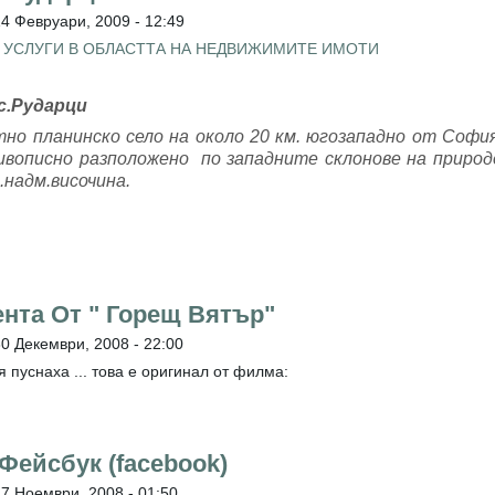
4 Февруари, 2009 - 12:49
 УСЛУГИ В ОБЛАСТТА НА НЕДВИЖИМИТЕ ИМОТИ
с.Рударци
но планинско село на около 20 км. югозападно от София
живописно разположено по западните склонове на природ
.надм.височина.
сента От " Горещ Вятър"
0 Декември, 2008 - 22:00
 пуснаха ... това е оригинал от филма:
Фейсбук (facebook)
27 Ноември, 2008 - 01:50