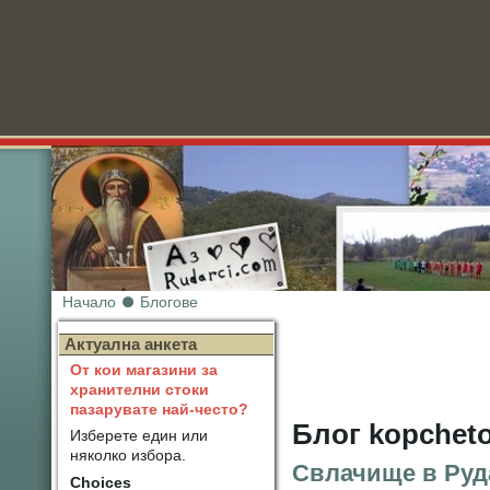
Начало
Блогове
Нов
Актуална анкета
От кои магазини за
хранителни стоки
пазарувате най-често?
Блог kopchet
Изберете един или
няколко избора.
Свлачище в Руда
Choices