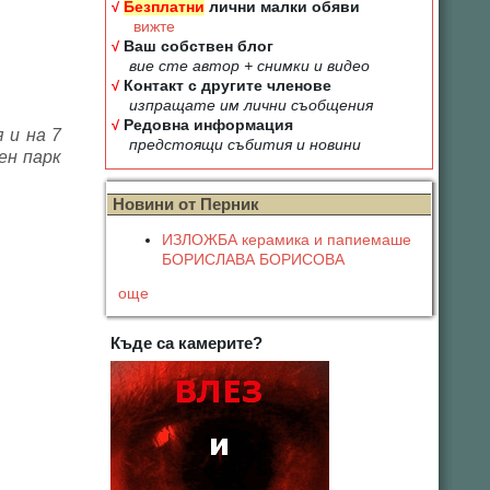
√
Безплатни
лични малки обяви
вижте
√
Ваш собствен блог
вие сте автор + снимки и видео
√
Контакт с другите членове
изпращате им лични съобщения
√
Редовна информация
 и на 7
предстоящи събития и новини
ен парк
Новини от Перник
ИЗЛОЖБА керамика и папиемаше
БОРИСЛАВА БОРИСОВА
още
Къде са камерите?