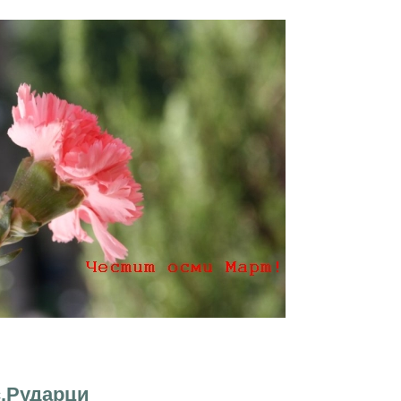
!
с.Рударци