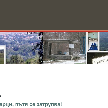
ини
За Рударци
Училище
Форум
Видео
Блог
О
o
рци, пътя се затрупва!