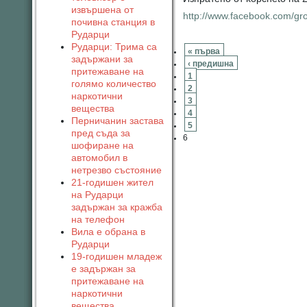
извършена от
http://www.facebook.com/g
почивна станция в
Рударци
Рударци: Трима са
« първа
задържани за
‹ предишна
притежаване на
1
голямо количество
2
наркотични
3
вещества
4
Перничанин застава
5
пред съда за
6
шофиране на
автомобил в
нетрезво състояние
21-годишен жител
на Рударци
задържан за кражба
на телефон
Вила е обрана в
Рударци
19-годишен младеж
е задържан за
притежаване на
наркотични
вещества