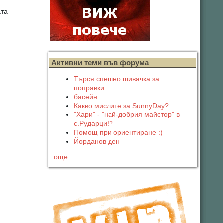
ата
Активни теми във форума
Търся спешно шивачка за
поправки
басейн
Какво мислите за SunnyDay?
"Хари" - "най-добрия майстор" в
с.Рударци!?
Помощ при ориентиране :)
Йорданов ден
още