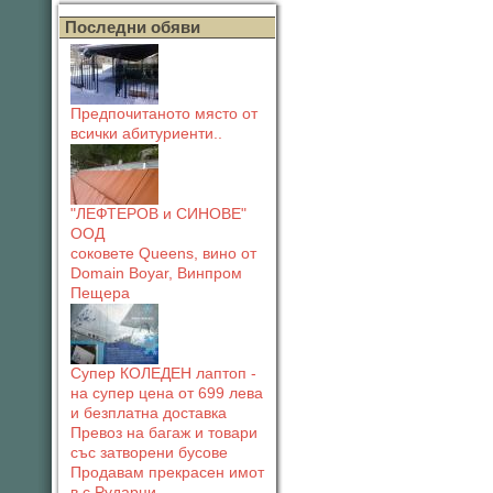
Последни обяви
Предпочитаното място от
всички абитуриенти..
"ЛЕФТЕРОВ и СИНОВЕ"
ООД
соковете Queens, вино от
Domain Boyar, Винпром
Пещера
Супер КОЛЕДЕН лаптоп -
на супер цена от 699 лева
и безплатна доставка
Превоз на багаж и товари
със затворени бусове
Продавам прекрасен имот
в с.Рударци