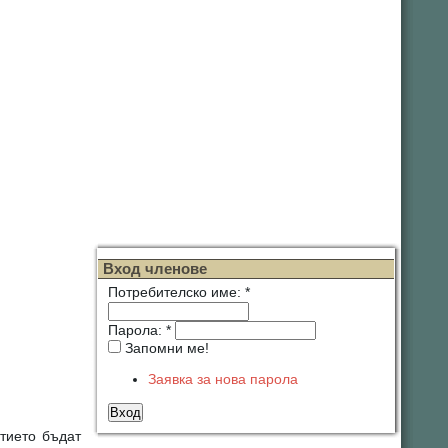
Вход членове
Потребителско име:
*
Парола:
*
Запомни ме!
Заявка за нова парола
стието бъдат