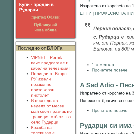
Купи - продай в
Изпратено от kopcheto на 1
Рударци
ЕППИ | ПРОФЕСИОНАЛНИ
преглед Обяви
Публикувай
Перник област, 
нова обява
с. Рударци
е кит
км. от Перник, 
Последно от БЛОГа
Витоша, на 800 м
VIPNET - Pernik
вече предлагаме и
1 коментар
кабелна телевизия!
Прочетете повече
Полицаи от Второ
РУ иззели
A Sad Adio - Пе
незаконно
притежаван
Изпратено от kopcheto на 3
пистолет
Понеже от Драгичево вече я
В последната
неделя от месец
Прочетете повече
май своя празник по
традиция отбелязва
село Рударци
Рударци си има 
Кражба на
телевизор е
Изпратено от kopcheto на 