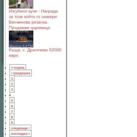
Изгубено куче - Награда
за този който го намери
Бензинова резачка.
Продавам царевица
Къща, с. Драгичево 52000
евро
« първа
‹ предишна
1
2
3
4
5
6
7
8
9
следваща ›
последна »