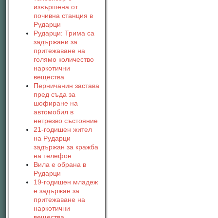
извършена от
почивна станция в
Рударци
Рударци: Трима са
задържани за
притежаване на
голямо количество
наркотични
вещества
Перничанин застава
пред съда за
шофиране на
автомобил в
нетрезво състояние
21-годишен жител
на Рударци
задържан за кражба
на телефон
Вила е обрана в
Рударци
19-годишен младеж
е задържан за
притежаване на
наркотични
вещества