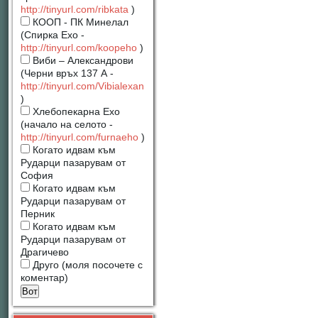
http://tinyurl.com/ribkata
)
КООП - ПК Минелал
(Спирка Ехо -
http://tinyurl.com/koopeho
)
Виби – Александрови
(Черни връх 137 А -
http://tinyurl.com/Vibialexan
)
Хлебопекарна Ехо
(начало на селото -
http://tinyurl.com/furnaeho
)
Когато идвам към
Рударци пазарувам от
София
Когато идвам към
Рударци пазарувам от
Перник
Когато идвам към
Рударци пазарувам от
Драгичево
Друго (моля посочете с
коментар)