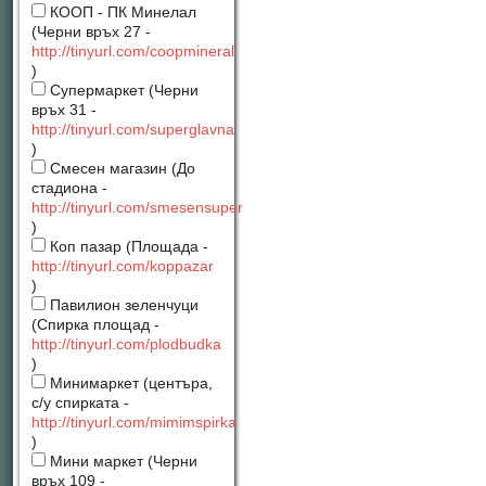
КООП - ПК Минелал
(Черни връх 27 -
http://tinyurl.com/coopmineral
)
Супермаркет (Черни
връх 31 -
http://tinyurl.com/superglavna
)
Смесен магазин (До
стадиона -
http://tinyurl.com/smesensuper
)
Коп пазар (Площада -
http://tinyurl.com/koppazar
)
Павилион зеленчуци
(Спирка площад -
http://tinyurl.com/plodbudka
)
Минимаркет (центъра,
с/у спирката -
http://tinyurl.com/mimimspirka
)
Мини маркет (Черни
връх 109 -