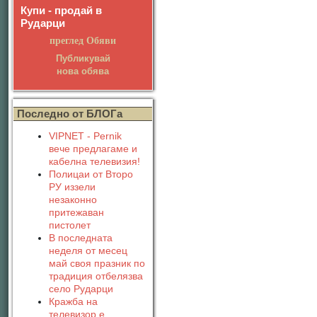
Купи - продай в
Рударци
преглед Обяви
Публикувай
нова обява
Последно от БЛОГа
VIPNET - Pernik
вече предлагаме и
кабелна телевизия!
Полицаи от Второ
РУ иззели
незаконно
притежаван
пистолет
В последната
неделя от месец
май своя празник по
традиция отбелязва
село Рударци
Кражба на
телевизор е