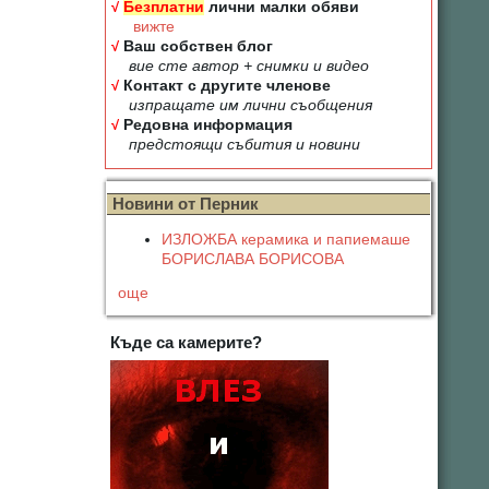
√
Безплатни
лични малки обяви
вижте
√
Ваш собствен блог
вие сте автор + снимки и видео
√
Контакт с другите членове
изпращате им лични съобщения
√
Редовна информация
предстоящи събития и новини
Новини от Перник
ИЗЛОЖБА керамика и папиемаше
БОРИСЛАВА БОРИСОВА
още
Къде са камерите?