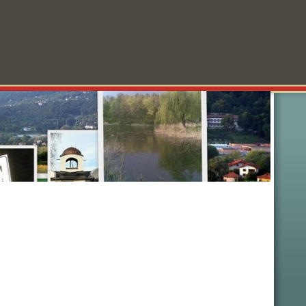
колности
Забавления
Анкети
Реклама
За нас