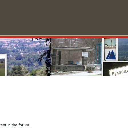
ини
За Рударци
Училище
Форум
Видео
Блог
О
ent in the forum.