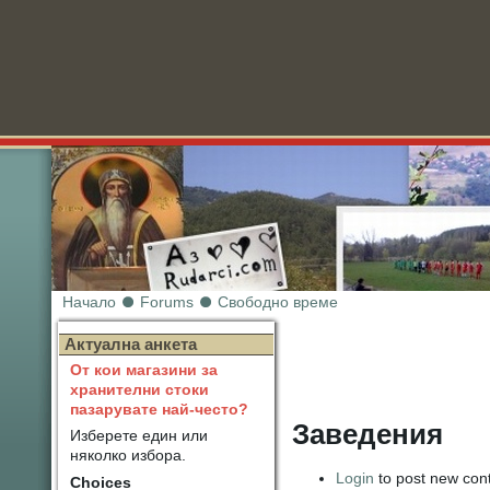
Начало
Forums
Свободно време
Нов
Актуална анкета
От кои магазини за
хранителни стоки
пазарувате най-често?
Заведения
Изберете един или
няколко избора.
Login
to post new cont
Choices