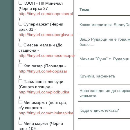
КООП - ПК Минелал
(Черни връх 27 -
Тема
http://tinyurl.com/coopmineral
)
Супермаркет (Черни
Какво мислите за SunnyD
връх 31 -
http://tinyurl.com/superglavna
Защо Рударци не е това,к
)
беше....
Смесен магазин (До
стадиона -
http://tinyurl.com/smesensuper
Механа "Луна" с. Рударци
)
Коп пазар (Площада -
http://tinyurl.com/koppazar
Кръчми, кафенета
)
Павилион зеленчуци
(Спирка площад -
Ново заведение до спирка
http://tinyurl.com/plodbudka
чешмата
)
Минимаркет (центъра,
с/у спирката -
Къде е дискотеката?
http://tinyurl.com/mimimspirka
)
Мини маркет (Черни
връх 109 -