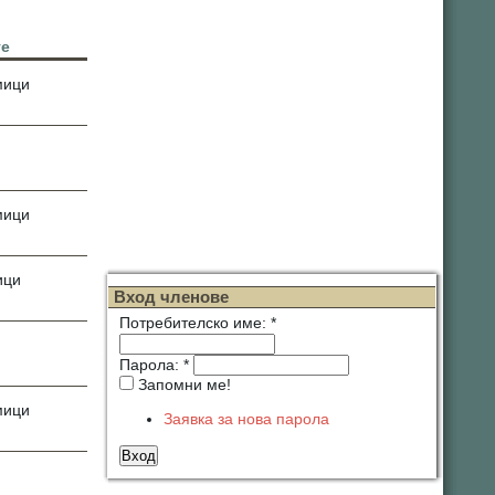
мици
мици
ици
Вход членове
Потребителско име:
*
Парола:
*
Запомни ме!
мици
Заявка за нова парола