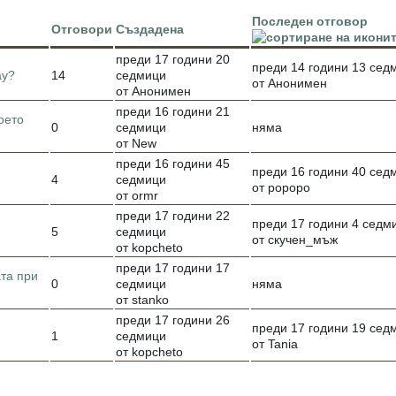
Последен отговор
Отговори
Създадена
преди 17 години 20
преди 14 години 13 сед
ay?
14
седмици
от Анонимен
от Анонимен
преди 16 години 21
оето
0
седмици
няма
от New
преди 16 години 45
преди 16 години 40 сед
4
седмици
от popopo
от ormr
преди 17 години 22
преди 17 години 4 седм
5
седмици
от скучен_мъж
от kopcheto
преди 17 години 17
та при
0
седмици
няма
от stanko
преди 17 години 26
преди 17 години 19 сед
1
седмици
от Tania
от kopcheto