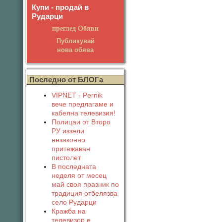
Купи - продай в
Рударци
преглед Обяви
Публикувай
нова обява
Последно от БЛОГа
VIPNET - Pernik
вече предлагаме и
кабелна телевизия!
Полицаи от Второ
РУ иззели
незаконно
притежаван
пистолет
В последната
неделя от месец
май своя празник по
традиция отбелязва
село Рударци
Кражба на
телевизор е