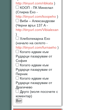
http://tinyurl.com/ribkata
)
КООП - ПК Минелал
(Спирка Ехо -
http://tinyurl.com/koopeho
)
Виби – Александрови
(Черни връх 137 А -
http://tinyurl.com/Vibialexan
)
Хлебопекарна Ехо
(начало на селото -
http://tinyurl.com/furnaeho
)
Когато идвам към
Рударци пазарувам от
София
Когато идвам към
Рударци пазарувам от
Перник
Когато идвам към
Рударци пазарувам от
Драгичево
Друго (моля посочете с
коментар)