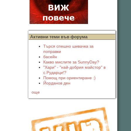
Активни теми във форума
Търся спешно шивачка за
поправки
басейн
Какво мислите за SunnyDay?
"Хари" - "най-добрия майстор" в
с.Рударци!?
Помощ при ориентиране :)
Йорданов ден
още