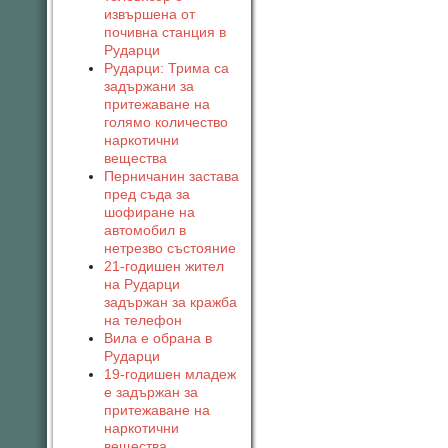
извършена от
почивна станция в
Рударци
Рударци: Трима са
задържани за
притежаване на
голямо количество
наркотични
вещества
Перничанин застава
пред съда за
шофиране на
автомобил в
нетрезво състояние
21-годишен жител
на Рударци
задържан за кражба
на телефон
Вила е обрана в
Рударци
19-годишен младеж
е задържан за
притежаване на
наркотични
вещества