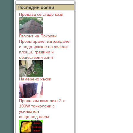
Последни обяви
Продава се стадо кози
Ремонт на Покриви
Проектиране, изграждане
и поддържане на зелени
площи, градини и
обществени зони
Намерено хъски
Продавам комплект 2 х
100W тонколони с
усилвател
къща под наем