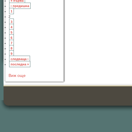
« първа
‹ предишна
1
2
3
4
5
6
7
8
9
следваща ›
последна »
Виж още