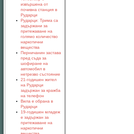
извършена от
почивна станция в
Рударци
Рударци: Трима са
задържани за
притежаване на
голямо количество
наркотични
вещества
Перничанин застава
пред съда за
шофиране на
автомобил в
нетрезво състояние
21-годишен жител
на Рударци
задържан за кражба
на телефон
Вила е обрана в
Рударци
19-годишен младеж
е задържан за
притежаване на
наркотични
вещества