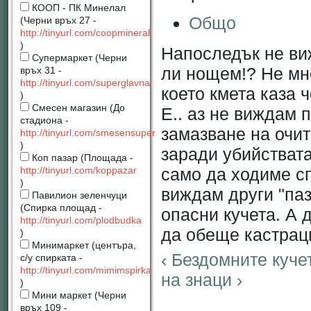
КООП - ПК Минелал
Общо
(Черни връх 27 -
http://tinyurl.com/coopmineral
)
Напоследък не ви
Супермаркет (Черни
ли нощем!? Не мн
връх 31 -
http://tinyurl.com/superglavna
което кмета каза 
)
Смесен магазин (До
Е.. аз не виждам 
стадиона -
замазване на очит
http://tinyurl.com/smesensuper
)
заради убийствата
Коп пазар (Площада -
само да ходиме с
http://tinyurl.com/koppazar
)
виждам други "паз
Павилион зеленчуци
(Спирка площад -
опасни кучета. А 
http://tinyurl.com/plodbudka
да обеще кастраци
)
Минимаркет (центъра,
‹ Бездомните куче
с/у спирката -
http://tinyurl.com/mimimspirka
на знаци ›
)
Мини маркет (Черни
връх 109 -