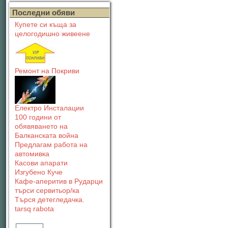
Последни обяви
Купете си къща за
целогодишно живеене
Ремонт на Покриви
Електро Инсталации
100 години от
обявяването на
Балканската война
Предлагам работа на
автомивка
Касови апарати
Изгубено Куче
Кафе-аперитив в Рударци
търси сервитьор/ка
Търся детегледачка.
tarsq rabota