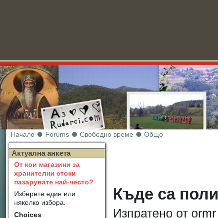
Начало
Forums
Свободно време
Общо
Новини
Актуална анкета
От кои магазини за
хранителни стоки
пазарувате най-често?
Къде са пол
Изберете един или
няколко избора.
Изпратено от ormr
Choices