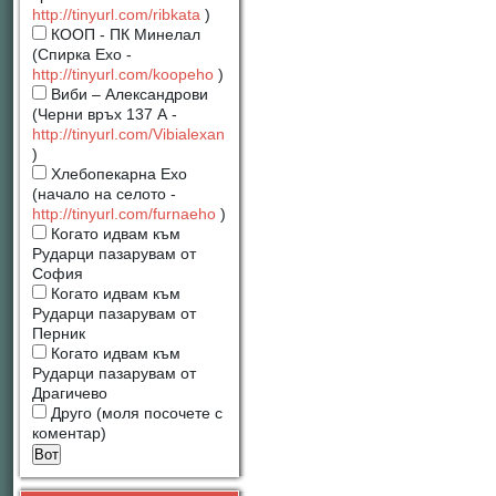
http://tinyurl.com/ribkata
)
КООП - ПК Минелал
(Спирка Ехо -
http://tinyurl.com/koopeho
)
Виби – Александрови
(Черни връх 137 А -
http://tinyurl.com/Vibialexan
)
Хлебопекарна Ехо
(начало на селото -
http://tinyurl.com/furnaeho
)
Когато идвам към
Рударци пазарувам от
София
Когато идвам към
Рударци пазарувам от
Перник
Когато идвам към
Рударци пазарувам от
Драгичево
Друго (моля посочете с
коментар)