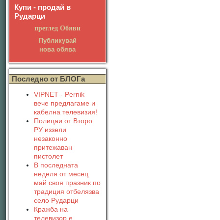
Купи - продай в
Рударци
преглед Обяви
Публикувай
нова обява
Последно от БЛОГа
VIPNET - Pernik
вече предлагаме и
кабелна телевизия!
Полицаи от Второ
РУ иззели
незаконно
притежаван
пистолет
В последната
неделя от месец
май своя празник по
традиция отбелязва
село Рударци
Кражба на
телевизор е